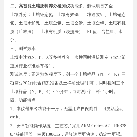
二、
高智能土壤肥料养分检测仪
功能多、测试项目齐全：
土壤养分：土壤铵态氮、土壤有效磷、土壤速效钾、土壤硝态
氮、土壤水解氮、土壤全氮、土壤全磷、土壤全钾、土壤有机
质（丘林法）、土壤有机质（浸提法）、PH值、含盐量、水
分。
三、测试效率：
土壤中速效N、P、K等多种养分一次性同时浸提测定（农业部
速测行业标准起草者）。
测试速度：正常熟练程度下，测一个土壤样品（N、P、K）三
项需要20分钟(含药剂准备及土样前处理时间)，同时检测三个
土壤样品（N、P、K）≤40分钟，同时测8个土样≤1小时。
四、功能特点：
1、本仪器集各功能于一身，无需用户自配附件，可灵活流动
检测。
2、安卓智能操作系统，主控芯片采用ARM Cortex-A7，RK328
8/4核处理器，主频1.88Ghz，运转速度更快速，稳定性更强。