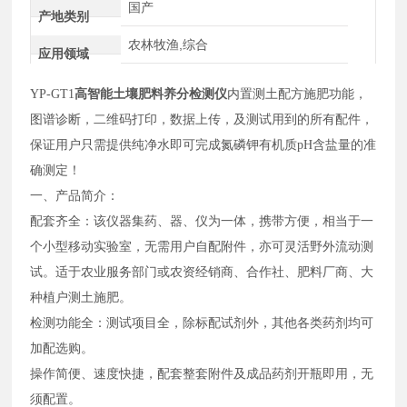
国产
产地类别
农林牧渔,综合
应用领域
YP-GT1
高智能土壤肥料养分检测仪
内置测土配方施肥功能，
图谱诊断，二维码打印，数据上传，及测试用到的所有配件，
保证用户只需提供纯净水即可完成氮磷钾有机质pH含盐量的准
确测定！
一、产品简介：
配套齐全：该仪器集药、器、仪为一体，携带方便，相当于一
个小型移动实验室，无需用户自配附件，亦可灵活野外流动测
试。适于农业服务部门或农资经销商、合作社、肥料厂商、大
种植户测土施肥。
检测功能全：测试项目全，除标配试剂外，其他各类药剂均可
加配选购。
操作简便、速度快捷，配套整套附件及成品药剂开瓶即用，无
须配置。