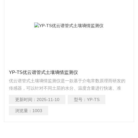
YP-TS优云谱管式土壤墒情监测仪
优云谱管式土壤墒情监测仪是一款基于介电常数原理而研发的
传感器，可以针对不同土层的水分、温度含量进行快速、准
确、全面监测。该传感器监测层数支持定制，可测三层土壤温
更新时间：
2025-11-10
型号：
YP-TS
湿度，最高可测十层土壤温湿度。 该产品可快速、全面了解土
壤墒情信息，为抗旱救灾提供决策支持，最大限度地减轻灾害
浏览量：
1003
损失。