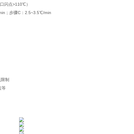
口闪点>110℃）
；步骤C：2.5~3.5℃/min
限制
盖等