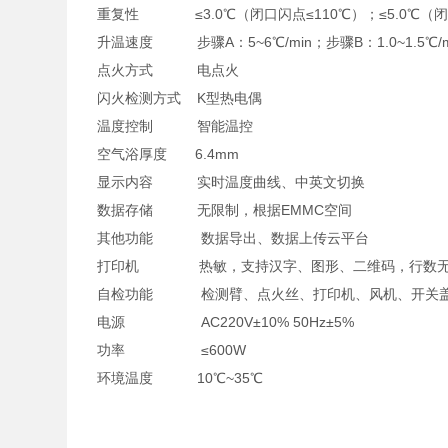
重复性 ≤3.0℃（闭口闪点≤110℃）；≤5.0℃（闭
升温速度 步骤A：5~6℃/min；步骤B：1.0~1.5℃/min
点火方式 电点火
闪火检测方式 K型热电偶
温度控制 智能温控
空气浴厚度 6.4mm
显示内容 实时温度曲线、中英文切换
数据存储 无限制，根据EMMC空间
其他功能 数据导出、数据上传云平台
打印机 热敏，支持汉字、图形、二维码，行数无
自检功能 检测臂、点火丝、打印机、风机、开关
电源 AC220V±10% 50Hz±5%
功率 ≤600W
环境温度 10℃~35℃