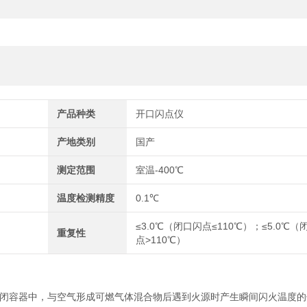
产品种类
开口闪点仪
产地类别
国产
测定范围
室温-400℃
温度检测精度
0.1℃
≤3.0℃（闭口闪点≤110℃）；≤5.0℃（
重复性
点>110℃）
闭容器中，与空气形成可燃气体混合物后遇到火源时产生瞬间闪火温度的