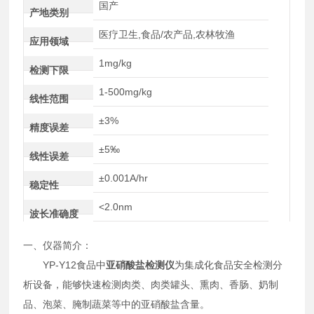
国产
产地类别
医疗卫生,食品/农产品,农林牧渔
应用领域
1mg/kg
检测下限
1-500mg/kg
线性范围
±3%
精度误差
±5‰
线性误差
±0.001A/hr
稳定性
<2.0nm
波长准确度
一、仪器简介：
YP-Y12食品中
亚硝酸盐检测仪
为集成化食品安全检测分
析设备，能够快速检测肉类、肉类罐头、熏肉、香肠、奶制
品、泡菜、腌制蔬菜等中的亚硝酸盐含量。