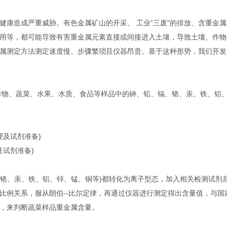
健康造成严重威胁。有色金属矿山的开采、 工业“三废"的排放、含重金
用等，都可能导致有害重金属元素直接或间接进入土壤，导致土壤、作物
属测定方法测定速度慢、步骤繁琐且仪器昂贵。基于这种形势，我们开发
作物、蔬菜、水果、水质、食品等样品中的砷、铅、镉、铬、汞、铁、铝
理及试剂准备)
及试剂准备)
、铬、汞、铁、铝、锌、锰、铜等)都转化为离子型态，加入相关检测试剂
比例关系，服从朗伯--比尔定律，再通过仪器进行测定得出含量值，与国
，来判断蔬菜样品重金属含量。