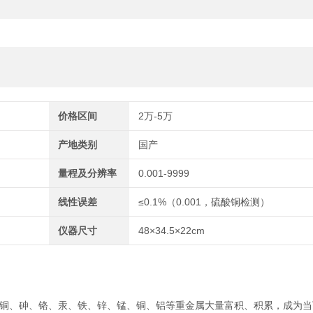
价格区间
2万-5万
产地类别
国产
量程及分辨率
0.001-9999
线性误差
≤0.1%（0.001，硫酸铜检测）
仪器尺寸
48×34.5×22cm
铜、砷、铬、汞、铁、锌、锰、铜、铝等重金属大量富积、积累，成为当