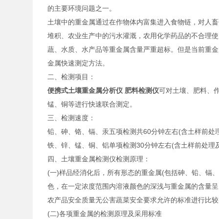
的主要环境问题之一。
土壤中的重金属通过在作物体内富集进入食物链，对人畜
堆积、农业生产中的污水灌溉，农用化学药品的不合理使
蔬、水质、水产品等重金属含量严重超标。但是当前重金
金属快速测定方法。
二、检测项目：
便携式土壤重金属分析仪 肥料检测仪
可对土壤、肥料、
锰、铜等进行快速联合测定。
三、检测速度：
铅、砷、铬、镉、汞五项检测共60分钟左右(含土样前处
铁、锌、锰、铜、铝单项检测30分钟左右(含土样前处理
四、土壤重金属检测仪检测原理：
(一)样品经消化后，所有形态的重金属(包括砷、铅、镉
色，在一定浓度范围内溶液颜色的深浅与重金属的含量呈
农产品安全质量无公害蔬菜安全要求允许的标准进行比较
(二)各项重金属的检测原理及采用标准