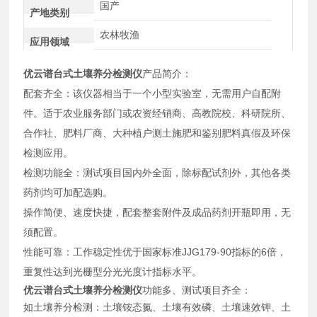
国产
产地类别
农林牧渔
应用领域
优云谱台式土壤养分检测仪
产品简介：
配套齐全：该仪器相当于一个小型实验室，无需用户自配附
件。适于农业服务部门或农资经销商、高教院校、科研院所、
合作社、肥料厂商、大种植户测土施肥和鉴别肥料真假及环保
检测应用。
检测功能全：测试项目国内外全面，除标配试剂外，其他各类
药剂均可加配选购。
操作简便、速度快捷，配套整套附件及成品药剂开瓶即用，无
须配置。
性能可靠：工作稳定性优于国家标准JJG179-90指标的6倍，
重复性达到光栅型分光光度计指标水平。
优云谱台式土壤养分检测仪
功能多、测试项目齐全：
如土壤养分检测：土壤铵态氮、土壤有效磷、土壤速效钾、土