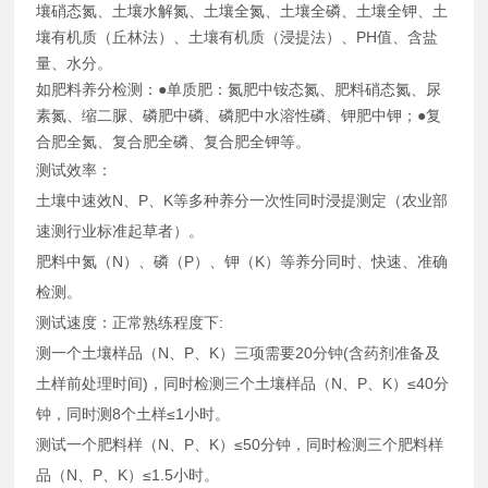
壤硝态氮、土壤水解氮、土壤全氮、土壤全磷、土壤全钾、土
壤有机质（丘林法）、土壤有机质（浸提法）、PH值、含盐
量、水分。
如肥料养分检测：●单质肥：氮肥中铵态氮、肥料硝态氮、尿
素氮、缩二脲、磷肥中磷、磷肥中水溶性磷、钾肥中钾；●复
合肥全氮、复合肥全磷、复合肥全钾等。
测试效率：
土壤中速效N、P、K等多种养分一次性同时浸提测定（农业部
速测行业标准起草者）。
肥料中氮（N）、磷（P）、钾（K）等养分同时、快速、准确
检测。
测试速度：正常熟练程度下:
测一个土壤样品（N、P、K）三项需要20分钟(含药剂准备及
土样前处理时间)，同时检测三个土壤样品（N、P、K）≤40分
钟，同时测8个土样≤1小时。
测试一个肥料样（N、P、K）≤50分钟，同时检测三个肥料样
品（N、P、K）≤1.5小时。