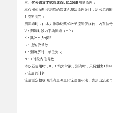
三、
优云谱
旋桨式流速仪
LS1206B
测量原理：
本仪器依据明渠测流的流速面积法原理设计，测出流速即可
1.流速测定：
测流速时，由水力推动旋桨式转子流速仪旋转，内置信号装置
V：测流时段内平均流速（m/s）
K：桨叶水力螺距
C：流速仪常数
T：测流历时（单位为S）
N：T时段内信号数
本仪器使用时，K、C均为常数，测流时，只要测出T和N
2.流量的计算：
流量测定根据明渠流量测量的流速面积法，先测出流速再