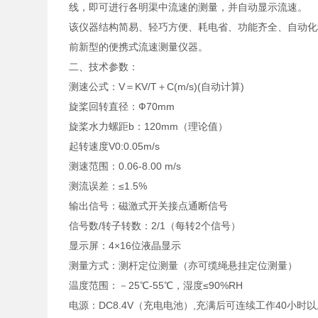
线，即可进行各明渠中流速的测量，并自动显示流速。
该仪器结构简易、轻巧方便、耗电省、功能齐全、自动化
前新型的便携式流速测量仪器。
二、技术参数：
测速公式：V＝KV/T＋C(m/s)(自动计算)
旋桨回转直径：Ф70mm
旋桨水力螺距b：120mm（理论值）
起转速度V0:0.05m/s
测速范围：0.06-8.00 m/s
测流误差：≤1.5%
输出信号：磁激式开关接点通断信号
信号数/转子转数：2/1（每转2个信号）
显示屏：4×16位液晶显示
测量方式：测杆定位测量（亦可缆绳悬挂定位测量）
温度范围：－25℃-55℃，湿度≤90%RH
电源：DC8.4V（充电电池）,充满后可连续工作40小时