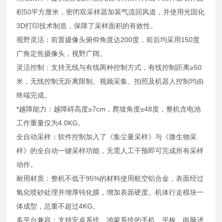
积50平方厘米，密闭双采样器加装气流回风道，并使用光固化
3D打印技术制造，保障了采样面积的有效性。
视野灵活：前置摄像头俯仰角度达200度，前后均采用150度
广角定焦摄像头，视野广阔。
灵活控制：支持无线与有线两种控制方式，有线控制距离≥50
米，无线控制无距离限制。视频采集、拍照及机器人控制均由
终端完成。
*越障能力：越障碍高度≥7cm，爬坡角度≥48度，整机含电池
工作重量仅为4.0KG。
全自动采样：软件控制加入了《集尘量采样》与《微生物采
样》的全自动一键采样功能，无需人工干预即可完成所有采样
动作。
耐用材质：整机不低于95%的材料使用航空铝合金，表面经过
氧化喷砂处理并增厚钝化膜，增加表面硬度。机体行走模块一
体成型，总重不超过4KG。
多平台兼容：支持安卓系统、鸿蒙系统的手机、平板、电脑进