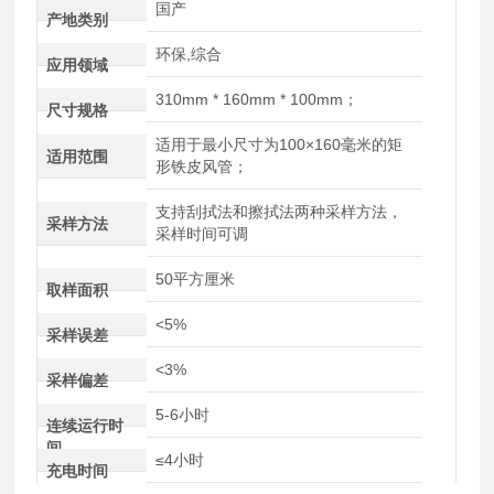
国产
产地类别
环保,综合
应用领域
310mm * 160mm * 100mm；
尺寸规格
适用于最小尺寸为100×160毫米的矩
适用范围
形铁皮风管；
支持刮拭法和擦拭法两种采样方法，
采样方法
采样时间可调
50平方厘米
取样面积
<5%
采样误差
<3%
采样偏差
5-6小时
连续运行时
间
≤4小时
充电时间