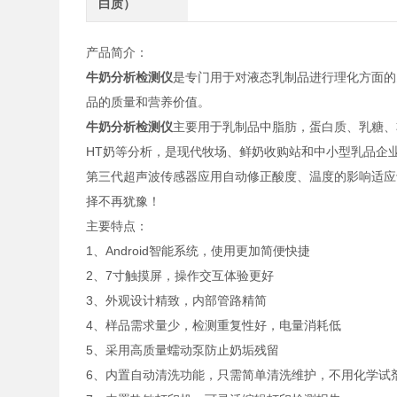
白质）
产品简介：
牛奶分析检测仪
是专门用于对液态乳制品进行理化方面的
品的质量和营养价值。
牛奶分析检测仪
主要用于乳制品中脂肪，蛋白质、乳糖、
HT奶等分析，是现代牧场、鲜奶收购站和中小型乳品企
第三代超声波传感器应用自动修正酸度、温度的影响适应
择不再犹豫！
主要特点：
1、Android智能系统，使用更加简便快捷
2、7寸触摸屏，操作交互体验更好
3、外观设计精致，内部管路精简
4、样品需求量少，检测重复性好，电量消耗低
5、采用高质量蠕动泵防止奶垢残留
6、内置自动清洗功能，只需简单清洗维护，不用化学试