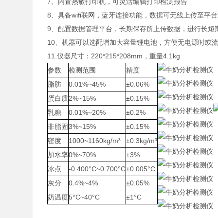
7、内置热敏打印机，可灵活编辑打印检测报告
8、具备wifi联网，蓝牙连接功能，数据可无线上传至平台
9、配置数据管理平台，长期保存所上传数据，进行长短
10、机器可以选配增加大容量锂电池，方便无电源时或
11.仪器尺寸：220*215*208mm，重量4.1kg
参数
检测范围
精度
脂肪
0.01%~45%
±0.06%
蛋白质
2%~15%
±0.15%
乳糖
0.01%~20%
±0.2%
非脂固
3%~15%
±0.15%
密度
1000~1160kg/m³
±0.3kg/m³
加水率
0%~70%
±3%
冰点
-0.400°C~0.700°C
±0.005°C
灰分
0.4%~4%
±0.05%
奶温度
5°C~40°C
±1°C