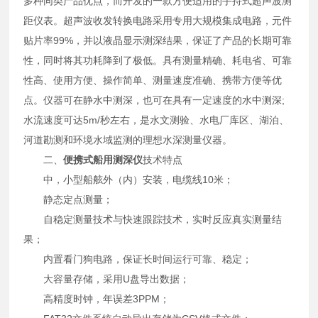
多种同类产品优点，而开发的一款方便适用的手持式超声波测
距仪表。超声波收发转换电路采用专用大规模集成电路，元件
贴片率99%，并以液晶显示测深结果，保证了产品的长期可靠
性，同时将其功耗降到了极低。具有测量精确、耗电省、可靠
性高、使用方便、操作简单、测量速度准确、携带方便等优
点。仪器可在静水中测深，也可在具有一定速度的水中测深;
水流速度可达5m/秒左右，是水文测验、水电厂库区、湖泊、
河道勘测和环境水域监测的理想水深测量仪器。
二、
便携式船用测深仪
技术特点
中，小型船舷外（内）安装，电缆线10米；
静态定点测量；
自稳定测量技术与快速跟踪技术，实时反应真实测量结
果；
内置看门狗电路，保证长时间运行可靠、稳定；
大容量存储，采用U盘导出数据；
高精度时钟，年误差3PPM；