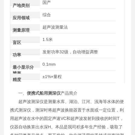
国产
产地类别
综合
应用领域
超声波测量法
测量原理
1.5米
盲区
发射功率32级，自动增益调整
功率
0.1mm
最小显示分
辨率
±1%×量程
精度
一、
便携式船用测深仪
产品简介
超声波测深仪是测量水库、湖泊、江河、浅海等水体的便
携式测深仪，测深时将超声波换能器置于水面或一定位置，利
用超声波在水中的固定声速VC和超声波发射到接收的时间T，
仪器自动换算出水深H。本品是我司积多年生产经验，吸取了