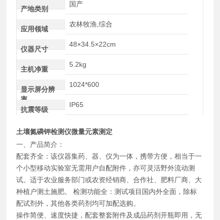
国产
产地类别
农林牧渔,综合
应用领域
48×34.5×22cm
仪器尺寸
5.2kg
主机净重
1024*600
显示屏分辨
率
IP65
抗震等级
土壤氮磷钾检测仪微量元素测定
一、产品简介：
配套齐全：该仪器集药、器、仪为一体，携带方便，相当于一
个小型移动实验室无需用户自配附件，亦可灵活野外流动测
试。适于农业服务部门或农资经销商、合作社、肥料厂商、大
种植户测土施肥。 检测功能全：测试项目国内外全面，除标
配试剂外，其他各类药剂均可加配选购。
操作简便、速度快捷，配套整套附件及成品药剂开瓶即用，无