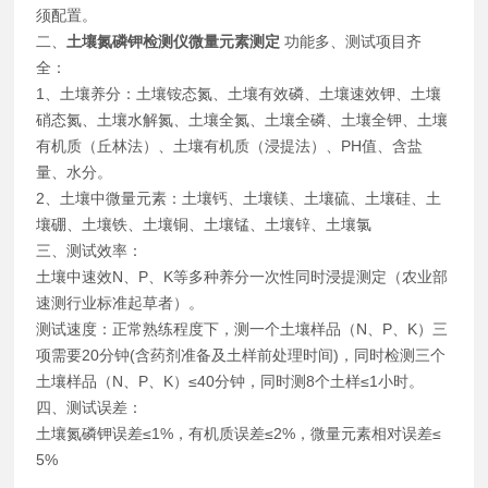
须配置。
二、
土壤氮磷钾检测仪微量元素测定
功能多、测试项目齐
全：
1、土壤养分：土壤铵态氮、土壤有效磷、土壤速效钾、土壤
硝态氮、土壤水解氮、土壤全氮、土壤全磷、土壤全钾、土壤
有机质（丘林法）、土壤有机质（浸提法）、PH值、含盐
量、水分。
2、土壤中微量元素：土壤钙、土壤镁、土壤硫、土壤硅、土
壤硼、土壤铁、土壤铜、土壤锰、土壤锌、土壤氯
三、测试效率：
土壤中速效N、P、K等多种养分一次性同时浸提测定（农业部
速测行业标准起草者）。
测试速度：正常熟练程度下，测一个土壤样品（N、P、K）三
项需要20分钟(含药剂准备及土样前处理时间)，同时检测三个
土壤样品（N、P、K）≤40分钟，同时测8个土样≤1小时。
四、测试误差：
土壤氮磷钾误差≤1%，有机质误差≤2%，微量元素相对误差≤
5%