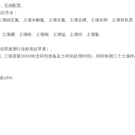
，无须配置。
项目齐全：
土壤硝态氮、土壤水解氮、土壤全氮、土壤全磷、土壤全钾、土壤有机质
、土壤硼、土壤铁、土壤铜、土壤锰、土壤锌、土壤氯
农业部速测行业标准起草者）。
）三项需要20分钟(含药剂准备及土样前处理时间)，同时检测三个土壤样
差≤5%