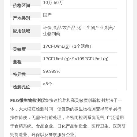
10万-50万
价格区间
国产
产地类别
环保,食品/农产品,化工,生物产业,制药/
应用领域
生物制药
1?CFU/mL(g)（1个活菌）
灵敏度
1?CFU/mL(g)~9×109?CFU/mL(g)
量程
99.999%
特异性
≥8个
检测孔位
MBS微生物检测仪
集快速培养和高灵敏度创新检测方法于一
体，大大缩短检测时间；使复杂的微生物检测变得简单易行,
操作简便，无需任何前处理，全密闭检测系统无害, 广泛适用
于食药系统、食品企业、日化产品制造业、医疗卫生、医药研
究制造业、环保以及餐饮服务企业。