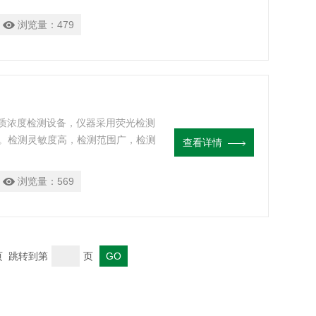
浏览量：
479
质浓度检测设备，仪器采用荧光检测
结果。检测灵敏度高，检测范围广，检测
查看详情
的工具，广泛应用于NGS文库构建
。
浏览量：
569
末页 跳转到第
页