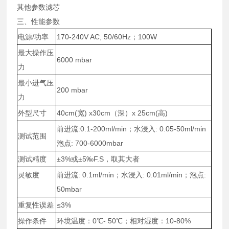
其他参数滤芯
三、性能参数
电源/功率
170-240V AC, 50/60Hz；100W
最大操作压
6000 mbar
力
最小进气压
200 mbar
力
外型尺寸
40cm(宽) x30cm（深）x 25cm(高)
前进流:0.1-200ml/min；水浸入: 0.05-50ml/min
测试范围
泡点: 700-6000mbar
测试精度
±3%或±5‰F.S，取其大者
灵敏度
前进流: 0.1ml/min；水浸入: 0.01ml/min；泡点:
50mbar
重复性误差
≤3%
操作条件
环境温度：0℃- 50℃；相对湿度：10-80%