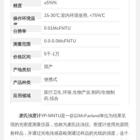
±5%%
精度
15-30℃,室内环境使用, <75%℃
操作环境温
度
0.01McFNTU
分辨率
0.0-5.0McFNTU
测量范围
5千-1万
价格区间
国产
产地类别
便携式
产品种类
医疗卫生,环保,生物产业,制药/生物制
应用领域
药,综合
麦氏浊度计
YP-MNTU是一款以McFarland单位为结果呈
现的光密度测量仪器，也称为麦氏比浊仪。密度计使用光源照
射样品，并通过光电传感器检测通过样品的光线的强度，这个