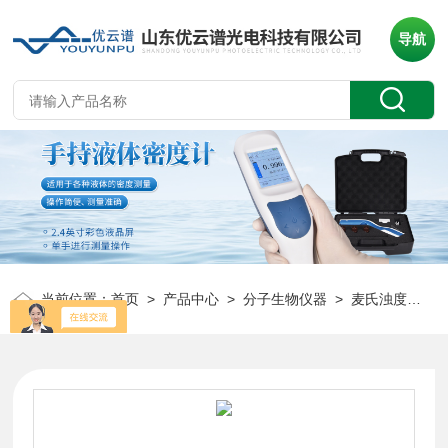
导航
当前位置：
首页
>
产品中心
>
分子生物仪器
>
麦氏浊度计
> 