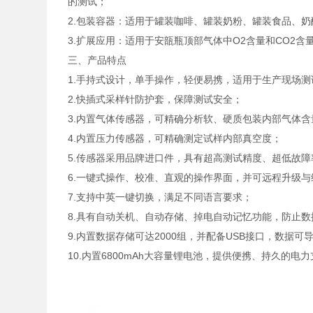
的测试；
2.包装容器：适用于罐装咖啡、罐装奶粉、罐装食品、奶
3.扩展应用：适用于安瓿瓶顶部气体中O2含量和CO2含
三、产品特点
1.手持式设计，单手操作，轻便易携，适用于生产现场测
2.快插式采样针防护套，保障测试安全；
3.内置气体传感器，可精确分析软、硬质包装内部气体含
4.内置压力传感器，可精确测定试样内部真空度；
5.传感器采用品牌进口件，具有超高测试精度、超低故
6.一键式操作、校准、直观的操作界面，并可远程升级与
7.支持中英一键切换，满足不同语言要求；
8.具有自动关机、自动存储、掉电自动记忆功能，防止数
9.内置数据存储可达2000组，并配备USB接口，数据可
10.内置6800mAh大容量锂电池，提供便携、持久的电