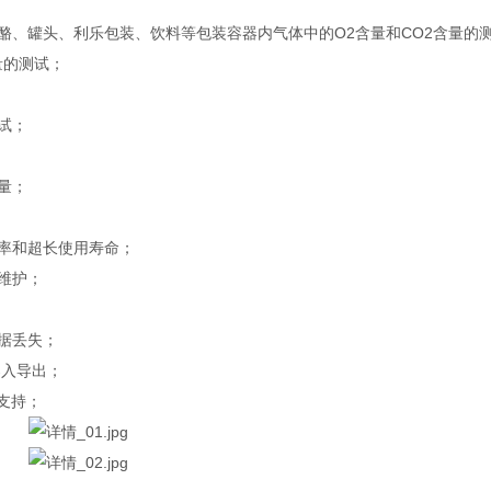
酪、罐头、利乐包装、饮料等包装容器内气体中的O2含量和CO2含量的
量的测试；
试；
量；
障率和超长使用寿命；
维护；
据丢失；
导入导出；
力支持；