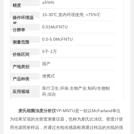
±5%%
精度
15-30℃,室内环境使用, <75%℃
操作环境温
度
0.01McFNTU
分辨率
0.0-5.0McFNTU
测量范围
5千-1万
价格区间
国产
产地类别
便携式
产品种类
医疗卫生,环保,生物产业,制药/生物制
应用领域
药,综合
麦氏细菌浊度分析仪
YP-MNTU是一款以McFarland单位
为结果呈现的光密度测量仪器，也称为麦氏比浊仪。密度计使
用光源照射样品，并通过光电传感器检测通过样品的光线的强