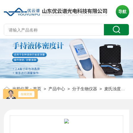
导航
当前位置：
首页
>
产品中心
>
分子生物仪器
>
麦氏浊度计
> 