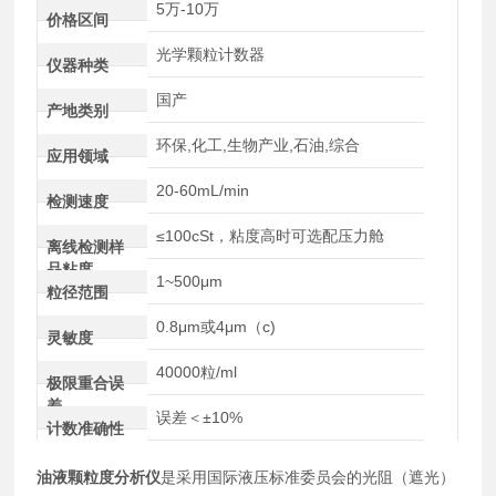
5万-10万
价格区间
光学颗粒计数器
仪器种类
国产
产地类别
环保,化工,生物产业,石油,综合
应用领域
20-60mL/min
检测速度
≤100cSt，粘度高时可选配压力舱
离线检测样
品粘度
1~500μm
粒径范围
0.8μm或4μm（c)
灵敏度
40000粒/ml
极限重合误
差
误差＜±10%
计数准确性
油液颗粒度分析仪
是采用国际液压标准委员会的光阻（遮光）