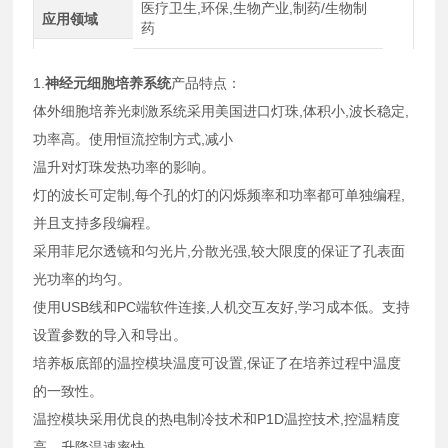
医疗卫生,环保,生物产业,制药/生物制
应用领域
药
1.
神经元细胞培养系统
产品特点：
体外细胞培养光刺激系统采用美国进口灯珠,体积小,波长稳定,
功率高。使用恒流控制方式,减小
温升对灯珠发热功率的影响。
灯的波长可定制,每个孔的灯的闪烁频率和功率都可单独编程,
并且支持多段编程。
采用菲尼尔透镜和匀光片,分散光强,较大限度的保证了孔表面
光功率的均匀。
使用USB线和PC端软件连接,人机交互友好,学习成本低。支持
设置参数的导入和导出。
培养板底部的温控模块温度可设置,保证了在培养过程中温度
的一致性。
温控模块采用优良的热电制冷技术和P1D温控技术,控温精度
高、升降温速率快。