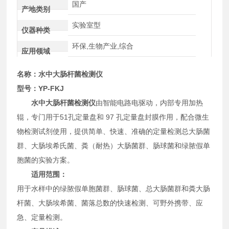
国产
产地类别
实验室型
仪器种类
环保,生物产业,综合
应用领域
名称：
水中大肠杆菌检测仪
型号：YP-FKJ
水中大肠杆菌检测仪
由智能电路电驱动，内部专用加热
辊，专门用于51孔定量盘和 97 孔定量盘封膜作用，配合微生
物检测试剂使用，提供简单、快速、准确的定量检测总大肠菌
群、大肠埃希氏菌、粪（耐热）大肠菌群、肠球菌和绿脓假单
胞菌的实验方案。
适用范围：
用于水样中的绿脓假单胞菌群、肠球菌、总大肠菌群和粪大肠
杆菌、大肠埃希菌、菌落总数的快速检测、可野外携带、应
急、定量检测。