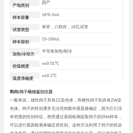
国产
产地类别
16*0.2mL
样本容量
单管，八联排，16孔试管
试管类型
15-100uL
样本容积
半导体加热/制冷
加热/冷却方
≤±0.01℃
控温精度
≤±0.1℃
温度准确度
鹦鹉/鸽子雌雄鉴别仪器
一般来说，雄性鸽子具有ZZ染色体，而雌性鸽子则具有ZW染
色体。鸽子的性别通常无法凭肉眼外观直接确定，因为它们没
有明显的性别特征。然而通过基因检测提取鸽子的DNA样本，
可以进行基因检测来确定其性别。这种方法利用了鸽子的性染