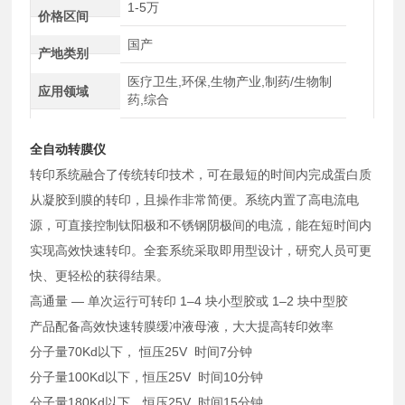
1-5万
价格区间
国产
产地类别
医疗卫生,环保,生物产业,制药/生物制
应用领域
药,综合
全自动转膜仪
转印系统融合了传统转印技术，可在最短的时间内完成蛋白质
从凝胶到膜的转印，且操作非常简便。系统内置了高电流电
源，可直接控制钛阳极和不锈钢阴极间的电流，能在短时间内
实现高效快速转印。全套系统采取即用型设计，研究人员可更
快、更轻松的获得结果。
高通量 — 单次运行可转印 1–4 块小型胶或 1–2 块中型胶
产品配备高效快速转膜缓冲液母液，大大提高转印效率
分子量70Kd以下， 恒压25V 时间7分钟
分子量100Kd以下，恒压25V 时间10分钟
分子量180Kd以下，恒压25V 时间15分钟