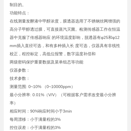
制目的。
功能特点：
在线测量发酵液中甲醇浓度，膜透器选用了不锈钢丝网增强的
高分子甲醇透过膜，可直接蒸汽灭菌。检测传感器工作在恒温
器中克服了传感器响应 的环境温度影响，脱透器有φ25和φ12
mm插入直径可选，和有多种插入长 度可选，仪器具有非线性
校正，程控标定，高低位报警，数字温度补偿和
两级密码保护重要数据及菜单组态等功能
仪器参数：
技术参数：
测量范围: 0~10% （0~10000ppm）
最小分辨率: 0.01%（V/V）（可根据客户需求改变最小分辨
率）
相应时间：90%响应时间小于3min
每周漂移：小于满量程的3%
控住误差：小于满量程的3%