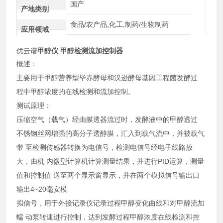
国产
产地类别
食品/农产品,化工,制药/生物制药
应用领域
优云谱
甲醇仪 甲醇检测流加控制器
概述：
主要用于甲醇营养型毕赤酵母和汉逊酵母基因工程菌发酵过
程中甲醇浓度的在线检测和流加控制。
测试原理：
压缩空气（载气）经由膜透器流过时，发酵液中的甲醇透过
不锈钢丝网增强的高分子透醇膜，汇入到载气流中，并被载气
带 至检测传感器转换为电信号，检测电信号经电子线路放
大，由机 内微型计算机计算测量结果，并进行PID运算，测量
值和控制值 送至两个显示窗显示，并在两个模拟信号输出口
输出4~20毫安模
拟信号，用于外接记录仪记录过程甲醇变化曲线和对甲醇流加
蠕 动泵转速进行控制，达到发酵过程甲醇浓度在线检测和控