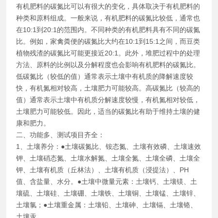
有机肥料的碳氮比可以有很大的变化，具体取决于有机肥料的
种类和原料组成。一般来说，有机肥料的碳氮比较低，通常也
在10:1到20:1的范围内。不同种类的有机肥料具有不同的碳氮
比。例如，家禽粪便的碳氮比大约在10:1到15:1之间，而豆类
植物残渣的碳氮比可能更接近20:1。此外，堆肥过程中的处理
方法、原料的比例以及分解程度也会影响有机肥料的碳氮比。
低碳氮比（较低的值）通常表示土壤中有机质的降解速度较
快，有机氮相对较高，土壤肥力可能较高。高碳氮比（较高的
值）通常表示土壤中有机质分解速度较慢，有机氮相对较低，
土壤肥力可能较低。因此，适当的碳氮比有助于维持土壤的健
康和肥力。
二、功能多、测试项目齐全：
1、土壤养分：●土壤碳氮比、铵态氮、土壤有效磷、土壤速效
钾、土壤硝态氮、土壤水解氮、土壤全氮、土壤全磷、土壤全
钾、土壤有机质（丘林法）、土壤有机质（浸提法）、PH
值、含盐量、水分。●土壤中微量元素：土壤钙、土壤镁、土
壤硫、土壤硅、土壤硼、土壤铁、土壤铜、土壤锰、土壤锌、
土壤氯；●土壤重金属：土壤铅、土壤砷、土壤镉、土壤铬、
土壤汞。