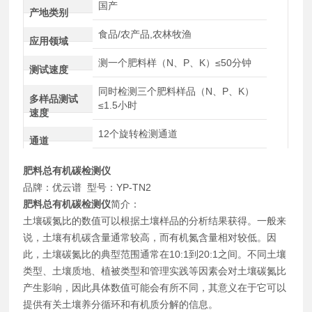
国产
产地类别
食品/农产品,农林牧渔
应用领域
测一个肥料样（N、P、K）≤50分钟
测试速度
同时检测三个肥料样品（N、P、K）
多样品测试
≤1.5小时
速度
12个旋转检测通道
通道
肥料总有机碳检测仪
品牌：优云谱 型号：YP-TN2
肥料总有机碳检测仪
简介：
土壤碳氮比的数值可以根据土壤样品的分析结果获得。一般来
说，土壤有机碳含量通常较高，而有机氮含量相对较低。因
此，土壤碳氮比的典型范围通常在10:1到20:1之间。不同土壤
类型、土壤质地、植被类型和管理实践等因素会对土壤碳氮比
产生影响，因此具体数值可能会有所不同，其意义在于它可以
提供有关土壤养分循环和有机质分解的信息。