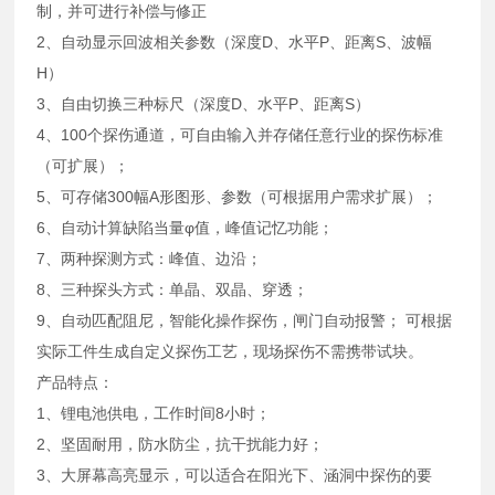
制，并可进行补偿与修正
2、自动显示回波相关参数（深度D、水平P、距离S、波幅
H）
3、自由切换三种标尺（深度D、水平P、距离S）
4、100个探伤通道，可自由输入并存储任意行业的探伤标准
（可扩展）；
5、可存储300幅A形图形、参数（可根据用户需求扩展）；
6、自动计算缺陷当量φ值，峰值记忆功能；
7、两种探测方式：峰值、边沿；
8、三种探头方式：单晶、双晶、穿透；
9、自动匹配阻尼，智能化操作探伤，闸门自动报警； 可根据
实际工件生成自定义探伤工艺，现场探伤不需携带试块。
产品特点：
1、锂电池供电，工作时间8小时；
2、坚固耐用，防水防尘，抗干扰能力好；
3、大屏幕高亮显示，可以适合在阳光下、涵洞中探伤的要