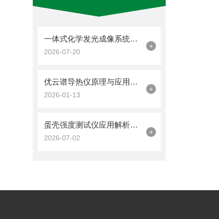
一体式化学发光成像系统品牌推荐｜优云谱高灵敏制冷相机助力微弱信号捕捉
+
2026-07-20
优云谱导热仪原理与应用讲解理解材料热传导性能
+
2026-01-13
蛋壳强度测试仪应用解析：禽蛋分级与检测中主流品牌技术报告
+
2026-07-02