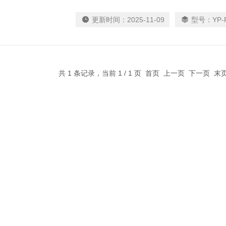
算法，进行统计计算。具备测量过程稳定，反应
备很强的抗电磁、静电、电磁波干扰能力，对小
更新时间：
2025-11-09
型号：
YP-
体性能*。
共 1 条记录，当前 1 / 1 页 首页 上一页 下一页 