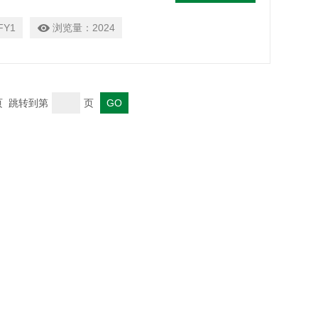
迅速，测量结果准确等优点。同时具
粒径负离子有敏感性和捕捉能力，整
FY1
浏览量：
2024
末页 跳转到第
页