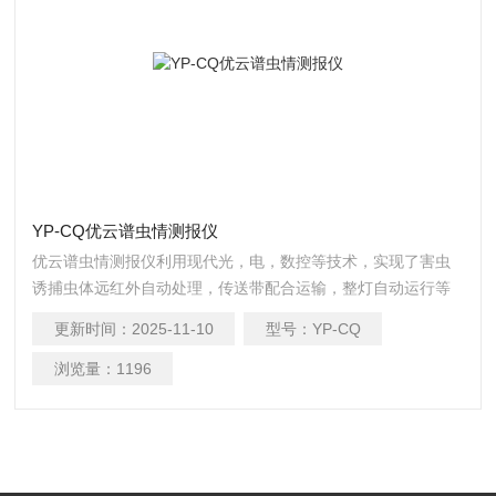
YP-CQ优云谱虫情测报仪
优云谱虫情测报仪利用现代光，电，数控等技术，实现了害虫
诱捕虫体远红外自动处理，传送带配合运输，整灯自动运行等
功能。在无人监管的情况下，可自动完成诱虫，杀虫，虫体分
更新时间：
2025-11-10
型号：
YP-CQ
散，拍照，运输，收集，排水等系统作业，然后利用无线传输
技术、物联网技术并实时将环境气象和虫害情况上传到农业云
浏览量：
1196
平台。