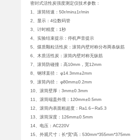
密封式活性炭强度测定仪技术参数：
1、滚筒转速：50r/min±1r/min
2、显示：4位数码管
3、计时精度：1秒
4、实验结束提示：停机声音提示
5、煤质颗粒活性炭：滚筒内壁对称分布两条纵筋
6、木质活性炭：滚筒内壁对称无纵筋
7、滚筒防碰撞：高10mm，宽12mm
8、钢球直径： φ14.3mm±2mm
9、滚筒内径： φ80mm±0.2mm
10、滚筒壁厚：3mm±0.3mm
11、滚筒端盖外境：120mm±0.5mm
12、滚筒内表面粗超度：Ra1.6∽Ra5.3
13、滚筒深度：126mm±0.5mm
14、电压：AC220V
15、外观尺寸：长*宽*高：530mm*355mm*375mm