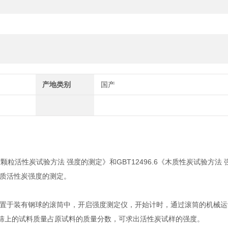
产地类别
国产
8《煤质颗粒活性炭试验方法 强度的测定》和GBT12496.6《木质性炭试验方法
质活性炭强度的测定。
置于装有钢球的滚筒中，开启强度测定仪，开始计时，通过滚筒的机械运
验筛上的试料质量占原试料的质量分数，可求出活性炭试样的强度。