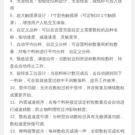
4、无需组装：智能化结构设计，无需组装，接线即可投入使
用
5、超大触摸屏设计：7寸彩色触摸屏（可定制10.1寸触摸
屏），增强用户人机交互体验。
6、自定义品种：可以在设置页面自定义需要数粒的品种名
称，振动速度、减速速度、灵敏度等。
7、自动平均分样、自定义分样：可设置料杯数量和籽粒数
量，对每个料杯进行平均分样、自定义分样。
8、预值设置、满值自停：当数粒达到所设杯数和粒数时，转
盘会自动停止工作。
9、旋转多工位设计：当前料杯计数完成后，会自动跳转到下
一料杯，可在装袋放置过程中不间断落料，提升工作效率。
10、暂停功能：允许在数粒过程中暂停，并在恢复后继续数粒
或重新开始。
11、内置减速程序：在每个料杯接近设定籽粒数量后会自动进
行减速精数，防止物料惯性过冲影响精度。
12、数粒盘速度可调：分样型自动数粒仪具有无极调速功能，
数粒速度快慢可调。
13、蜂鸣报警提示：每杯数粒完成滴一声，全部数粒完成长鸣