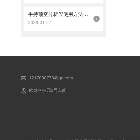
手持顶空分析仪使用方法与原理【优云谱】
+
2026-01-27
1217030773@qq.com
欧龙科技园3号车间