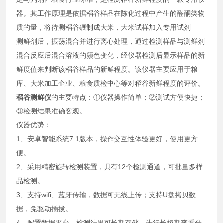
器。其工作原理是依据稻谷样品在陈化过程中产生的醛酮类物
质的量，将待测稻谷碾制成大米，大米试样加入专用试剂——
测鲜剂后，振荡混合并进行离心处理，通过检测样品与测鲜剂
混合反应后混合溶液的颜色变化，经仪器检测后显示样品的新
鲜度值来判断该稻谷样品的新鲜程度。该仪器主要应用于粮
库、大米加工企业、粮食质检中心等对稻谷新鲜程度的评价。
稻谷测鲜仪
的主要特点：①仪器操作简单；②测试方便快捷；
③检测结果准确客观。
仪器优势：
1、安卓智能系统7.1版本，操作交互性体验更好，使用更方
便。
2、采用精密旋转检测装置，具有12个检测通道，可批量多样
品检测。
3、支持wifi、蓝牙传输，数据可无线上传；支持U盘拷贝数
据，免驱动插拔。
4、配置数据平台，检测结果可长期存储，进行长短期查看分