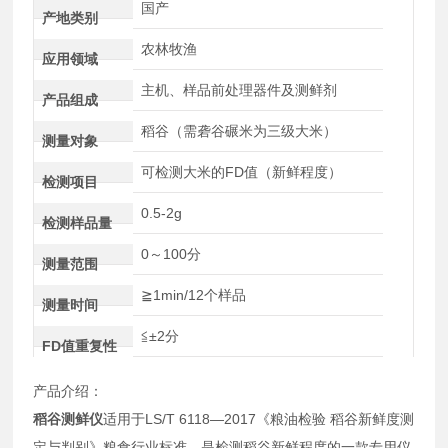
国产
产地类别
农林牧渔
应用领域
主机、样品前处理器件及测鲜剂
产品组成
稻谷（需砻谷碾米为三级大米）
测量对象
可检测大米的FD值（新鲜程度）
检测项目
0.5-2g
检测样品量
0～100分
测量范围
≧1min/12个样品
测量时间
≦±2分
FD值重复性
产品介绍：
稻谷测鲜仪
适用于LS/T 6118—2017《粮油检验 稻谷新鲜度测
定与判别》粮食行业标准，是检测稻谷新鲜程度的一款专用仪