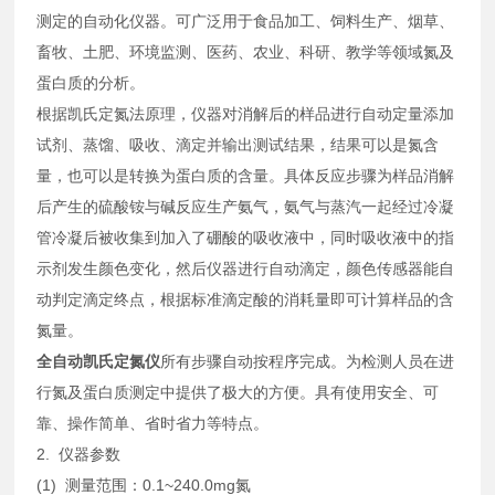
测定的自动化仪器。可广泛用于食品加工、饲料生产、烟草、
畜牧、土肥、环境监测、医药、农业、科研、教学等领域氮及
蛋白质的分析。
根据凯氏定氮法原理，仪器对消解后的样品进行自动定量添加
试剂、蒸馏、吸收、滴定并输出测试结果，结果可以是氮含
量，也可以是转换为蛋白质的含量。具体反应步骤为样品消解
后产生的硫酸铵与碱反应生产氨气，氨气与蒸汽一起经过冷凝
管冷凝后被收集到加入了硼酸的吸收液中，同时吸收液中的指
示剂发生颜色变化，然后仪器进行自动滴定，颜色传感器能自
动判定滴定终点，根据标准滴定酸的消耗量即可计算样品的含
氮量。
全自动凯氏定氮仪
所有步骤自动按程序完成。为检测人员在进
行氮及蛋白质测定中提供了极大的方便。具有使用安全、可
靠、操作简单、省时省力等特点。
2. 仪器参数
(1) 测量范围：0.1~240.0mg氮