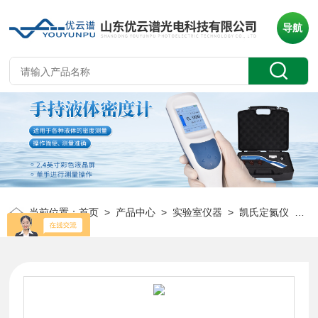
导航
当前位置：
首页
>
产品中心
>
实验室仪器
>
凯氏定氮仪
> YP-DN全自动凯氏定氮仪