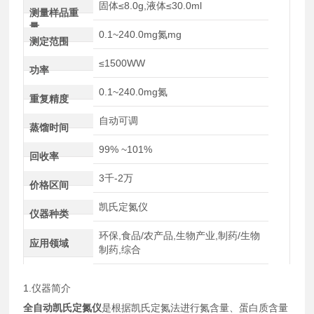
固体≤8.0g,液体≤30.0ml
测量样品重
量
0.1~240.0mg氮mg
测定范围
≤1500WW
功率
0.1~240.0mg氮
重复精度
自动可调
蒸馏时间
99% ~101%
回收率
3千-2万
价格区间
凯氏定氮仪
仪器种类
环保,食品/农产品,生物产业,制药/生物
应用领域
制药,综合
1.仪器简介
全自动凯氏定氮仪
是根据凯氏定氮法进行氮含量、蛋白质含量