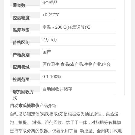
6个样品
通道数
±0.2℃℃
控温精度
室温～200℃(任意调节)℃
温度范围
2万-5万
价格区间
国产
产地类别
医疗卫生,食品/农产品,生物产业,综合
应用领域
0.1-100%
检测范围
自动回收并储存
溶剂回收方
式
自动索氏提取仪
产品介绍
自动脂肪测定仪(索氏提取仪)是根据索氏抽提原理，集热浸
泡、抽提、 淋洗、溶剂回收、烘干于一体，对脂肪等有机物
进行萃取分离的仪器。仪器采用了自 动控温、全封闭井式电