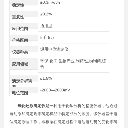
±0.3mV/3h
稳定性
≤0.2%
重复性
通用型
应用范围
5千-5万
价格区间
通用电位滴定仪
仪器种类
环保,化工,生物产业,制药/生物制药,综
应用领域
合
≤1.5%
滴定分析误
差
-2000—2000mV
电位范围
氧化还原滴定仪
是一种用于化学分析的精密仪器，他通过
自动添加滴定剂来确定样品中特定成分的浓度。该仪器基于电
位滴定原理工作，即根据在滴定过程中电池电动势的变化来确