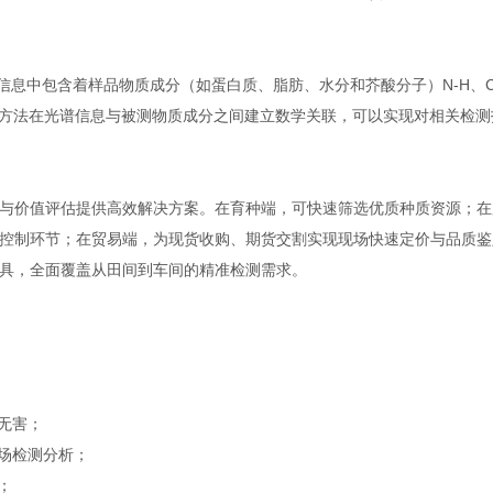
集的光谱信息中包含着样品物质成分（如蛋白质、脂肪、水分和芥酸分子）N-H、C
量学方法在光谱信息与被测物质成分之间建立数学关联，可以实现对相关检测
与价值评估提供高效解决方案。在育种端，可快速筛选优质种质资源；在
控制环节；在贸易端，为现货收购、期货交割实现现场快速定价与品质鉴
具，全面覆盖从田间到车间的精准检测需求。
无害；
现场检测分析；
；