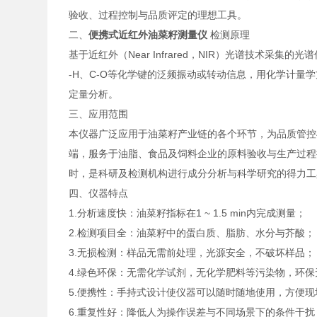
验收、过程控制与品质评定的理想工具。
二、
便携式近红外
油菜籽测量仪
检测原理
基于近红外（Near Infrared，NIR）光谱技术采
-H、C-O等化学键的泛频振动或转动信息，用化学计
定量分析。
三、应用范围
本仪器广泛应用于油菜籽产业链的各个环节，为品质管控
端，服务于油脂、食品及饲料企业的原料验收与生产过程
时，是科研及检测机构进行成分分析与科学研究的得力工
四、仪器特点
1.分析速度快：油菜籽指标在1 ~ 1.5 min内完成测量；
2.检测项目全：油菜籽中的蛋白质、脂肪、水分与芥酸；
3.无损检测：样品无需前处理，光源安全，不破坏样品；
4.绿色环保：无需化学试剂，无化学肥料等污染物，环保
5.便携性：手持式设计使仪器可以随时随地使用，方便
6.重复性好：降低人为操作误差与不同场景下的条件干扰