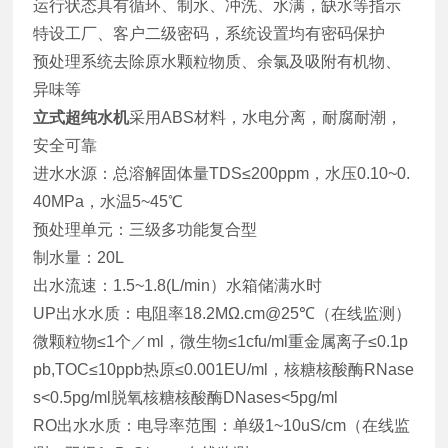
运行状态具有循环、制水、冲洗、水满，缺水等指示
特设工厂、客户二级密码，系统设置均有密码保护
预处理系统去除原水颗粒物质、余氯及吸附有机物、
异味等
立式超纯水机
采用ABS材料，水电分离，耐腐耐潮，
安全可靠
进水水源：总溶解固体量TDS≤200ppm，水压0.10~0.
40MPa，水温5~45℃
预处理单元：三级多功能复合型
制水量：20L
出水流速：1.5~1.8(L/min）水箱储满水时
UP出水水质：电阻率18.2MΩ.cm@25℃（在线监测）
微颗粒物≤1个／ml，微生物≤1cfu/ml重金属离子≤0.1p
pb,TOC≤10ppb热原≤0.001EU/ml，核糖核酸酶RNase
s<0.5pg/ml脱氧核糖核酸酶DNases<5pg/ml
RO出水水质：电导率范围：单级1~10uS/cm（在线监