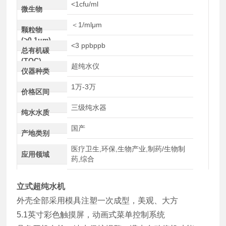
<1cfu/ml
微生物
＜1/mlμm
颗粒物
(>0.1μm)
<3 ppbppb
总有机碳
(TOC)
超纯水仪
仪器种类
1万-3万
价格区间
三级纯水器
纯水水质
国产
产地类别
医疗卫生,环保,生物产业,制药/生物制
应用领域
药,综合
立式超纯水机
外壳全部采用模具注塑一次成型，美观、大方
5.1英寸彩色触摸屏，动画式菜单控制系统