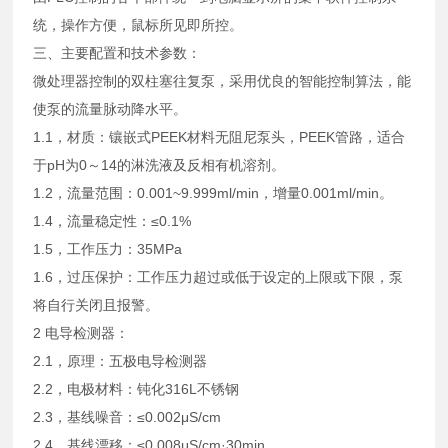
统，操作方便，鼠标所见即所控。
三、主要配置和技术参数：
微处理器控制的双柱塞往复泵，采用优良的智能控制算法，能
使泵的流量脉动降水平。
1.1，材质：镶嵌式PEEK材料无阻尼泵头，PEEK管路，适合
于pH为0～14的淋洗液及反相有机溶剂。
1.2，流量范围：0.001~9.999ml/min，增量0.001ml/min。
1.4，流量稳定性：≤0.1%
1.5，工作压力：35MPa
1.6，过压保护：工作压力超过或低于设定的上限或下限，泵
将自行关闭且报警。
2 电导检测器：
2.1，原理：五极电导检测器
2.2，电极材料：钝化316L不锈钢
2.3，基线噪音：≤0.002μS/cm
2.4，基线漂移：≤0.008μS/cm·30min