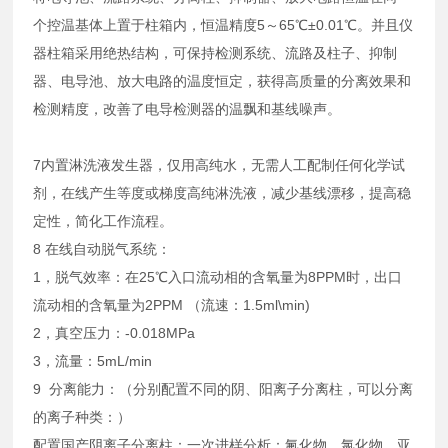
个控温基体上置于柱箱内，恒温精度5～65℃±0.01℃。并且仪
器柱箱采用绝热结构，可保持检测系统、流路及柱子、抑制
器、电导池、放大电路的温度恒定，获得高质量的分离效果和
检测精度，改善了电导检测器的温飘和基线噪声。
7内置淋洗液发生器，仅用高纯水，无需人工配制任何化学试
剂，在线产生等度或梯度高纯淋洗液，减少基线漂移，提高稳
定性，简化工作流程。
8 在线自动脱气系统：
1，脱气效率：在25℃入口流动相的含氧量为8PPM时，出口
流动相的含氧量为2PPM （流速：1.5ml\min)
2，真空压力：-0.018MPa
3，流量：5mL/min
9 分离能力：（分别配置不同的阴、阳离子分离柱，可以分离
的离子种类：）
配置国产阴离子分离柱：一次进样分析：氟化物、氯化物、亚