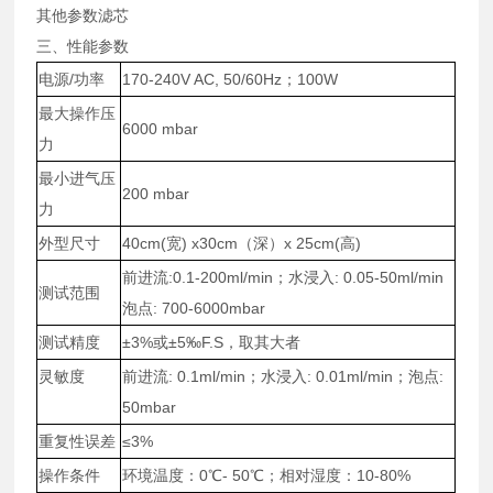
其他参数滤芯
三、性能参数
电源/功率
170-240V AC, 50/60Hz；100W
最大操作压
6000 mbar
力
最小进气压
200 mbar
力
外型尺寸
40cm(宽) x30cm（深）x 25cm(高)
前进流:0.1-200ml/min；水浸入: 0.05-50ml/min
测试范围
泡点: 700-6000mbar
测试精度
±3%或±5‰F.S，取其大者
灵敏度
前进流: 0.1ml/min；水浸入: 0.01ml/min；泡点:
50mbar
重复性误差
≤3%
操作条件
环境温度：0℃- 50℃；相对湿度：10-80%