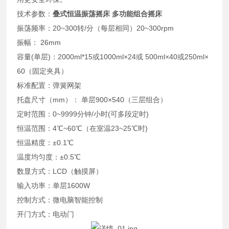
技术参数：
叠式恒温振荡摇床 多功能组合摇床
振荡频率：20~300转/分（每层相同）20~300rpm
振幅： 26mm
容量(单层)：2000ml*15或1000ml×24或 500ml×40或250ml×
60（固定夹具）
标准配置：弹簧网架
托盘尺寸（mm）： 单层900×540（三层组合）
定时范围：0~9999分钟/小时(可多段定时)
恒温范围：4℃~60℃（在室温23~25℃时)
恒温精度：±0.1℃
温度均匀度：±0.5℃
数显方式：LCD（触摸屏）
输入功率：单层1600W
控制方式：微电脑智能控制
开门方式：电动门