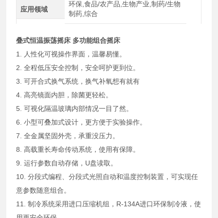
环保,食品/农产品,生物产业,制药/生物
应用领域
制药,综合
叠式恒温振荡摇床 多功能组合摇床
1. 人性化可视操作界面，温馨易懂。
2. 全程低压安全控制，安全呵护更到位。
3. 可开合式换气系统，换气补氧想有就有
4. 高亮镜面内胆，除菌更轻松。
5. 可视化隔温玻璃内部情况一目了然。
6. 小型可叠加式设计，更方便于实验操作。
7. 全金属坚固外壳，承重没压力。
8. 高载重长寿命传动系统，使用有保障。
9. 运行参数自动存储，U盘读取。
10. 分段式编程、分段式光照自动和温度控制装置，可实现任
意参数随意组合。
11. 制冷系统采用进口压缩机组，R-134A进口环保制冷液，使
用更安全环保。