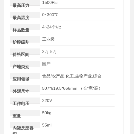
1500Psi
最高压力
0~300℃
最高温度
4~24个/批
样品数量
工业级
炉腔级别
2万-5万
价格区间
国产
产地类别
食品/农产品,化工,生物产业,综合
应用领域
507*619.5*666mm （长*宽*高）
外观尺寸
220V
工作电压
50kg
重量
55ml
内罐反应容