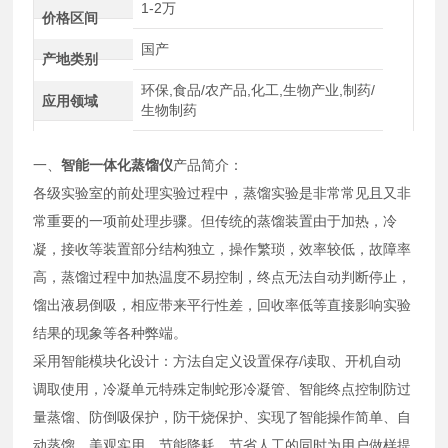
1-2万
价格区间
国产
产地类别
环保,食品/农产品,化工,生物产业,制药/
应用领域
生物制药
一、
智能一体化蒸馏仪
产品简介：
各级实验室的前处理实验过程中，蒸馏实验是非常常见且又非
常重要的一项前处理步骤。但传统的蒸馏装置由于加热，冷
凝，接收等装置部分结构独立，操作繁琐，效率较低，故障率
高，蒸馏过程中加热温度不易控制，终点无法自动判断停止，
馏出液易倒吸，相应带来平行性差，回收率低等直接影响实验
结果的现象等各种弊端。
采用智能模块化设计：方法自定义设置保存/读取、开机自动
调取使用，冷凝单元特殊定制蛇形冷凝管、智能终点控制防过
量蒸馏、防倒吸保护，防干烧保护、实现了智能操作简单、自
动蒸馏、美观实用、节能降耗、节省人工的同时为用户做样提