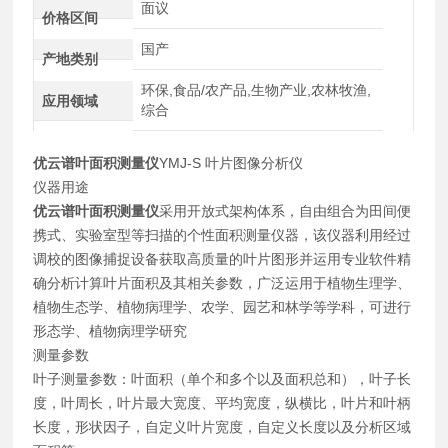
面议
价格区间
国产
产地类别
环保,食品/农产品,生物产业,农林牧渔,
应用领域
综合
优云谱
叶面积测量仪
YMJ-S 叶片图像分析仪
仪器用途
优云谱
叶面积测量仪
采用开放式架构体系，自由组合为田间便
携式、实验室型等扫描的个性面积测量仪器，该仪器利用经过
调校的图像捕捉设备获取高质量的叶片图形并运用专业软件精
确分析计算叶片面积及其相关参数，广泛运用于植物生理学、
植物生态学、植物病理学、农学、园艺和林学等学科，可进行
形态学、植物病理学研究
测量参数
叶子测量参数：叶面积（单个和多个以及面积总和），叶子长
度，叶周长，叶片最大宽度、平均宽度，纵横比，叶片和叶柄
长度，形状因子，自定义叶片宽度，自定义长度以及分析区域