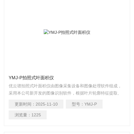
YMJ-P拍照式叶面积仪
优云谱拍照式叶面积仪由图像采集设备和图像处理软件组成，
采用本公司新开发的图像识别软件，根据叶片轮廓特征提取、
图形实物转换、边缘检测等技术，能够形象并快速得到所测叶
更新时间：
2025-11-10
型号：
YMJ-P
片面积、周长、虫洞数量等参数。相比传统的叶面积，具有测
量更快速简便、结果更形象客观、数据多样并大大减少了人为
浏览量：
1225
操作带来的误差。