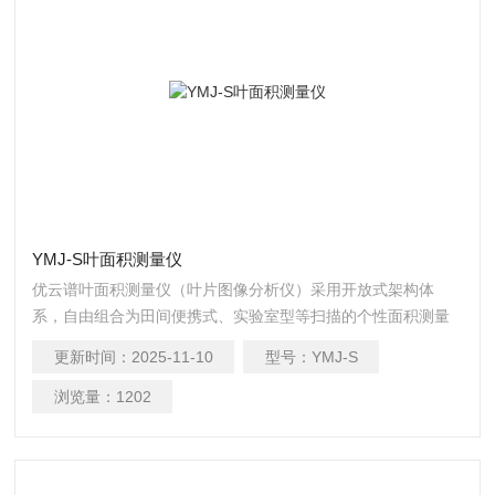
YMJ-S叶面积测量仪
优云谱叶面积测量仪（叶片图像分析仪）采用开放式架构体
系，自由组合为田间便携式、实验室型等扫描的个性面积测量
仪器，该仪器利用经过调校的图像捕捉设备获取高质量的叶片
更新时间：
2025-11-10
型号：
YMJ-S
图形并运用专业软件精确分析计算叶片面积及其相关参数，广
泛运用于植物生理学、植物生态学、植物病理学、农学、园艺
浏览量：
1202
和林学等学科，可进行形态学、植物病理学研究