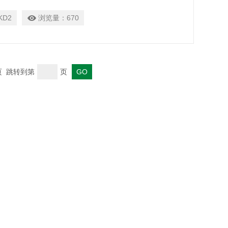
KD2
浏览量：
670
末页 跳转到第
页