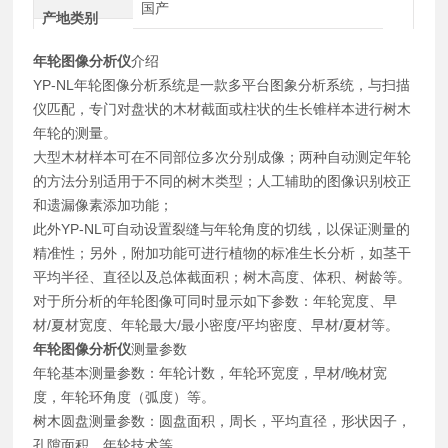
国产
产地类别
年轮图像分析仪
介绍
YP-NL年轮图像分析系统是一款多平台图象分析系统，与扫描
仪匹配，专门对盘状的木材截面或柱状的生长锥样本进行树木
年轮的测量。
大型木材样本可在不同部位多次分别成像；两种自动测定年轮
的方法分别适用于不同的树木类型；人工辅助的图像识别校正
和遗漏像素添加功能；
此外YP-NL可自动设置裂缝与年轮角度的切线，以保证测量的
精准性；另外，附加功能可进行植物的标准生长分析，如茎干
平均半径、直径以及总体截面积；树木高度、体积、树龄等。
对于所分析的年轮图像可同时显示如下参数：年轮宽度、早
材/夏材宽度、年轮最大/最小密度/平均密度、早材/夏材等。
年轮图像分析仪
测量参数
年轮基本测量参数：年轮计数，年轮环宽度，早材/晚材宽
度，年轮环角度（弧度）等。
树木圆盘测量参数：圆盘面积，周长，平均直径，形状因子，
孔隙面积，年轮技术等。