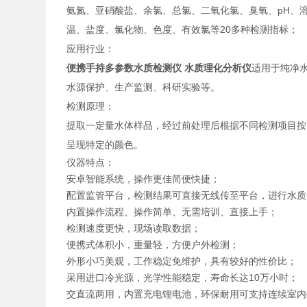
氨氮、亚硝酸盐、余氯、总氯、二氧化氯、臭氧、pH、
温、盐度、氯化物、色度、有效氯等20多种检测指标；
应用行业：
便携手持多参数水质检测仪 水质理化分析仪
适用于纯净
水源保护、生产监测、科研实验等。
检测原理：
提取一定量水体样品，经过前处理后根据不同检测项目按
呈现特定的颜色。
仪器特点：
安卓智能系统，操作更佳简便快捷；
配置监管平台，检测结果可直接无线传至平台，进行水质
内置操作流程、操作简单、无需培训、直接上手；
检测速度更快，现场读取数据；
便携式体积小，重量轻，方便户外检测；
外形小巧美观，工作稳定免维护，具有较好的性价比；
采用进口冷光源，光学性能稳定，寿命长达10万小时；
交直流两用，内置充电锂电池，环保耐用可支持连续室内