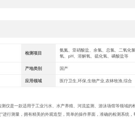
氨氮、亚硝酸盐、余氯、总氯、二氧化
检测项目
氧、pH、溶解氧、硫化氢、磷酸盐等
产地类别
国产
应用领域
医疗卫生,环保,生物产业,农林牧渔,综合
质检测仪是一款适用于工业污水、水产养殖、河流监测、游泳场馆等领域的
定"进行测量，拥有精美的外观造型，简单的操作界面，准确的检测系统，