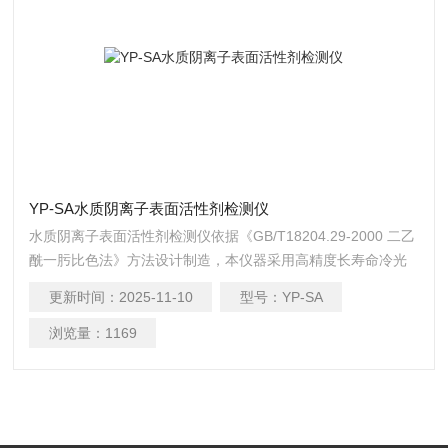
YP-SA水质阴离子表面活性剂检测仪
水质阴离子表面活性剂检测仪依据《GB/T18204.29-2000 二乙
酰一肟比色法》方法设计制造，本仪器采用高精度长寿命冷光
源，比色瓶比色，操作简单,测量快速精准；仪器广泛应用于饮
更新时间：
2025-11-10
型号：
YP-SA
用水、地表水、生活污水水、废水等的水质阴离子表面活性剂
含量的测定。
浏览量：
1169