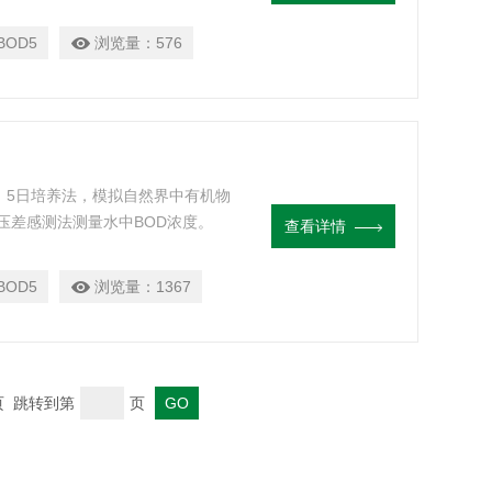
BOD5
浏览量：
576
09》5日培养法，模拟自然界中有机物
压差感测法测量水中BOD浓度。
查看详情
BOD5
浏览量：
1367
末页 跳转到第
页