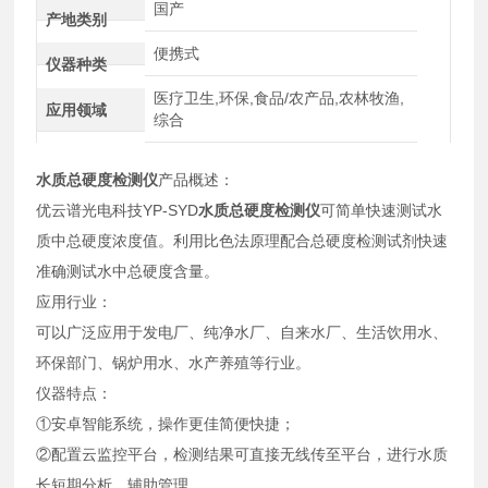
国产
产地类别
便携式
仪器种类
医疗卫生,环保,食品/农产品,农林牧渔,
应用领域
综合
水质总硬度检测仪
产品概述：
优云谱光电科技YP-SYD
水质总硬度检测仪
可简单快速测试水
质中总硬度浓度值。利用比色法原理配合总硬度检测试剂快速
准确测试水中总硬度含量。
应用行业：
可以广泛应用于发电厂、纯净水厂、自来水厂、生活饮用水、
环保部门、锅炉用水、水产养殖等行业。
仪器特点：
①安卓智能系统，操作更佳简便快捷；
②配置云监控平台，检测结果可直接无线传至平台，进行水质
长短期分析，辅助管理。